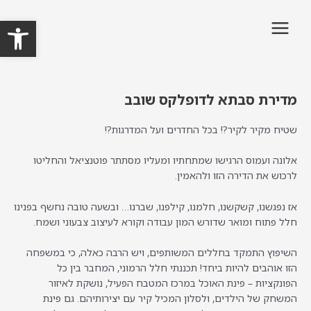
ילוג
MAIN
פתח
תוכן
MENU
מדירת סבתא לדופלקס שובב
שטיח מקיר לקיר?! בכל החדרים ועל המדרגות?!
אלונה ועמוס הרגישו שמתחתיו ומעליו מסתתר פוטנציאל והחליטו
לרכוש את הדירה הזו ולהאמין.
אז נפגשנו, קשקשנו, חלמנו, קילפנו, שברנו… ובשעה טובה נחשף בפנינו
חלל פתוח ומואר שדורש המון עבודה וקורא לעיצוב צבעוני ושמח.
השיפוץ התמקד בחללים המשותפים, ויש הרבה כאלה, כי במשפחה
הזו אוהבים להיות ביחד! תכננתי חלל הרמוני, המחבר בין כל
הפונקציות – פינת האוכל במרכז המטבח הפעיל, נושקת לאיזור
המשחק של הילדים, ולסלון המכיל קיר עם יצירותיהם. גם פינת